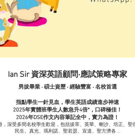
Ian Sir 資深英語顧問‧應試策略專家
男拔畢業
‧
碩士資歷 ‧ 經驗豐富 ‧ 名校首選
指點學生一針見血，學生英語成績進步神速
2025年實體班學生人數急升4倍*，口碑極佳！
2026年DSE作文內容筆記全中，實力為證！
港，深受多間名校學生歡迎，包括拔萃、英華、喇沙、培正、聖
民生、真光、瑪利諾、聖若瑟、宣道、聖方濟各 …